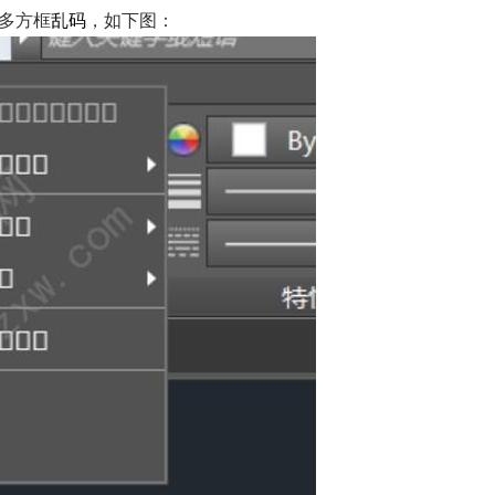
多方框
乱码
，如下图：