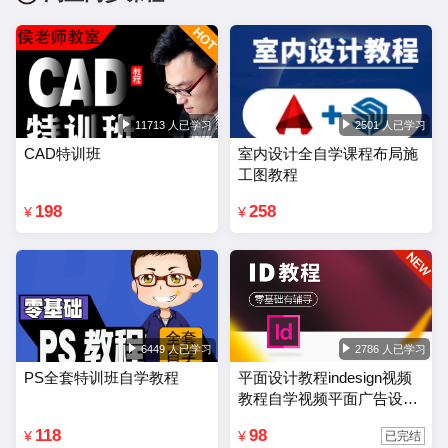
11713 人已学习
2501 人已学习
CAD特训班
室内设计全自学课程布局施
工图教程
198
258
¥
¥
6449 人已学习
2786 人已学习
PS全套特训班自学教程
平面设计教程indesign视频
教程自学视频平面广告设计
排版零基础入门课程
118
98
¥
¥
已完结