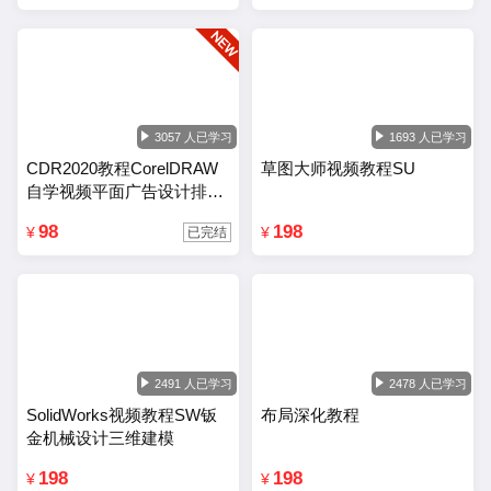
3057 人已学习
1693 人已学习
CDR2020教程CorelDRAW
草图大师视频教程SU
自学视频平面广告设计排版
零基础入门课程
98
198
¥
¥
已完结
2491 人已学习
2478 人已学习
SolidWorks视频教程SW钣
布局深化教程
金机械设计三维建模
198
198
¥
¥