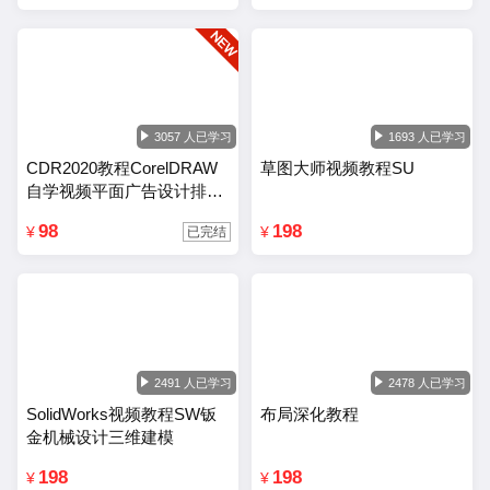
3057 人已学习
1693 人已学习
CDR2020教程CorelDRAW
草图大师视频教程SU
自学视频平面广告设计排版
零基础入门课程
98
198
¥
¥
已完结
2491 人已学习
2478 人已学习
SolidWorks视频教程SW钣
布局深化教程
金机械设计三维建模
198
198
¥
¥