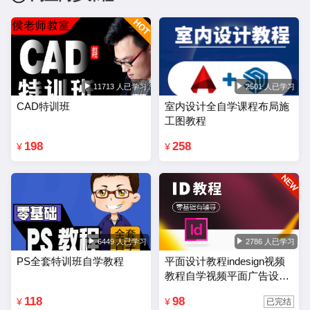
11713 人已学习
2501 人已学习
CAD特训班
室内设计全自学课程布局施
工图教程
198
258
¥
¥
6449 人已学习
2786 人已学习
PS全套特训班自学教程
平面设计教程indesign视频
教程自学视频平面广告设计
排版零基础入门课程
118
98
¥
¥
已完结