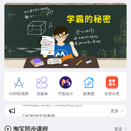
CAD应用类
自媒体
平面设计
效果图
全部分类
更多
CAD软件安装教程
cad状态栏出现了方框乱码怎么办?
为什么ps找不到方头画笔，最新psps2020方头画笔在哪？
淘宝同步课程
更多