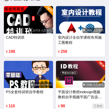
11713 人已学习
2501 人已学习
CAD特训班
室内设计全自学课程布局施
工图教程
198
258
¥
¥
6449 人已学习
2786 人已学习
PS全套特训班自学教程
平面设计教程indesign视频
教程自学视频平面广告设计
排版零基础入门课程
118
98
¥
¥
已完结