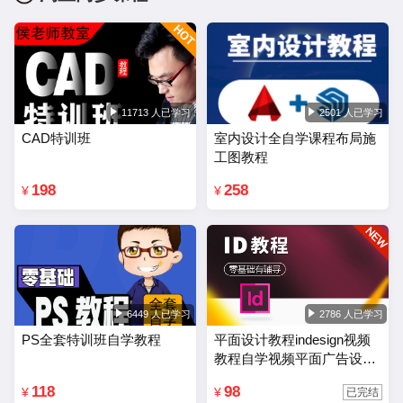
11713 人已学习
2501 人已学习
CAD特训班
室内设计全自学课程布局施
工图教程
198
258
¥
¥
6449 人已学习
2786 人已学习
PS全套特训班自学教程
平面设计教程indesign视频
教程自学视频平面广告设计
排版零基础入门课程
118
98
¥
¥
已完结