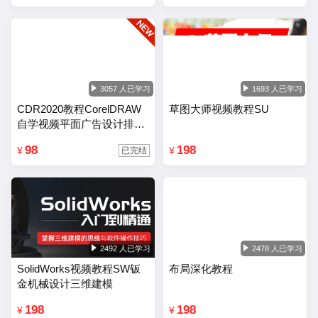
3057 人已学习
1693 人已学习
CDR2020教程CorelDRAW
草图大师视频教程SU
自学视频平面广告设计排版
零基础入门课程
98
198
¥
¥
已完结
2492 人已学习
2478 人已学习
SolidWorks视频教程SW钣
布局深化教程
金机械设计三维建模
198
198
¥
¥