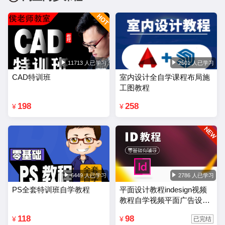
11713 人已学习
2501 人已学习
CAD特训班
室内设计全自学课程布局施
工图教程
198
258
¥
¥
6449 人已学习
2786 人已学习
PS全套特训班自学教程
平面设计教程indesign视频
教程自学视频平面广告设计
排版零基础入门课程
118
98
¥
¥
已完结