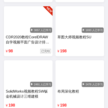
3057 人已学习
1693 人已学习
CDR2020教程CorelDRAW
草图大师视频教程SU
自学视频平面广告设计排版
零基础入门课程
98
198
¥
¥
已完结
2491 人已学习
2478 人已学习
SolidWorks视频教程SW钣
布局深化教程
金机械设计三维建模
198
198
¥
¥