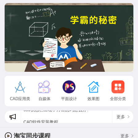
CAD应用类
自媒体
平面设计
效果图
全部分类
更多
CAD软件安装教程
cad状态栏出现了方框乱码怎么办?
为什么ps找不到方头画笔，最新psps2020方头画笔在哪？
淘宝同步课程
更多