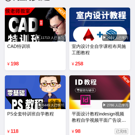
11713 人已学习
2501 人已学习
CAD特训班
室内设计全自学课程布局施
工图教程
198
258
¥
¥
6449 人已学习
2786 人已学习
PS全套特训班自学教程
平面设计教程indesign视频
教程自学视频平面广告设计
排版零基础入门课程
118
98
¥
¥
已完结