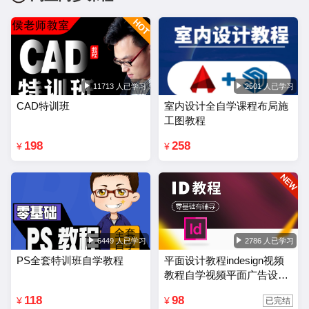
11713 人已学习
2501 人已学习
CAD特训班
室内设计全自学课程布局施
工图教程
198
258
¥
¥
6449 人已学习
2786 人已学习
PS全套特训班自学教程
平面设计教程indesign视频
教程自学视频平面广告设计
排版零基础入门课程
118
98
¥
¥
已完结