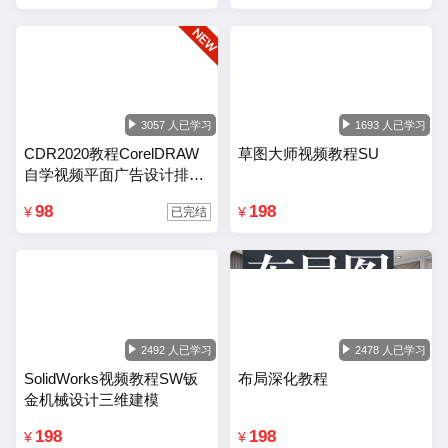
3057 人已学习
1693 人已学习
CDR2020教程CorelDRAW
草图大师视频教程SU
自学视频平面广告设计排版
零基础入门课程
98
198
¥
¥
已完结
2492 人已学习
2478 人已学习
SolidWorks视频教程SW钣
布局深化教程
金机械设计三维建模
198
198
¥
¥