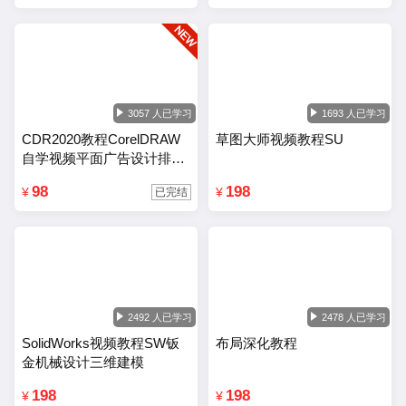
3057 人已学习
1693 人已学习
CDR2020教程CorelDRAW
草图大师视频教程SU
自学视频平面广告设计排版
零基础入门课程
98
198
¥
¥
已完结
2492 人已学习
2478 人已学习
SolidWorks视频教程SW钣
布局深化教程
金机械设计三维建模
198
198
¥
¥