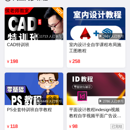
11713 人已学习
2501 人已学习
CAD特训班
室内设计全自学课程布局施
工图教程
198
258
¥
¥
6449 人已学习
2786 人已学习
PS全套特训班自学教程
平面设计教程indesign视频
教程自学视频平面广告设计
排版零基础入门课程
118
98
¥
¥
已完结