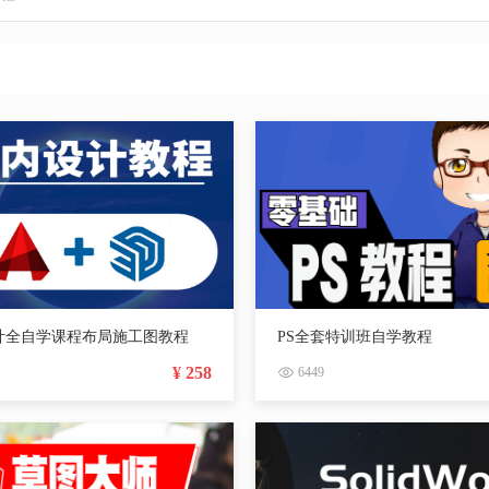
计全自学课程布局施工图教程
PS全套特训班自学教程
¥ 258
6449