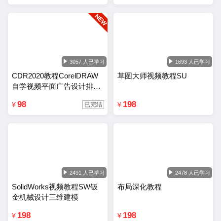
3057 人已学习
1693 人已学习
CDR2020教程CorelDRAW
草图大师视频教程SU
自学视频平面广告设计排版
零基础入门课程
98
198
¥
¥
已完结
2491 人已学习
2478 人已学习
SolidWorks视频教程SW钣
布局深化教程
金机械设计三维建模
198
198
¥
¥