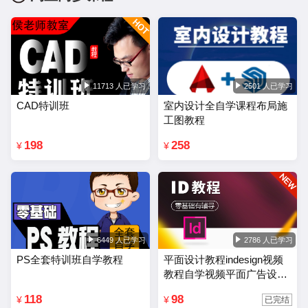
11713 人已学习
2501 人已学习
CAD特训班
室内设计全自学课程布局施
工图教程
198
258
¥
¥
6449 人已学习
2786 人已学习
PS全套特训班自学教程
平面设计教程indesign视频
教程自学视频平面广告设计
排版零基础入门课程
118
98
¥
¥
已完结