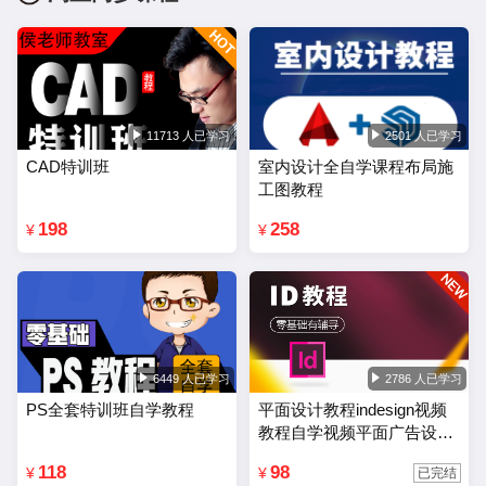
11713 人已学习
2501 人已学习
CAD特训班
室内设计全自学课程布局施
工图教程
198
258
¥
¥
6449 人已学习
2786 人已学习
PS全套特训班自学教程
平面设计教程indesign视频
教程自学视频平面广告设计
排版零基础入门课程
118
98
¥
¥
已完结