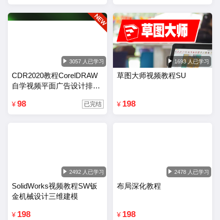
3057 人已学习
1693 人已学习
CDR2020教程CorelDRAW
草图大师视频教程SU
自学视频平面广告设计排版
零基础入门课程
98
198
¥
¥
已完结
2492 人已学习
2478 人已学习
SolidWorks视频教程SW钣
布局深化教程
金机械设计三维建模
198
198
¥
¥