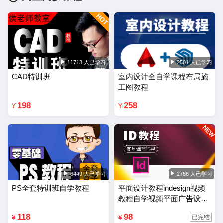
11713 人已学习
2501 人已学习
CAD特训班
室内设计全自学课程布局施
工图教程
198
258
¥
¥
6449 人已学习
2786 人已学习
PS全套特训班自学教程
平面设计教程indesign视频
教程自学视频平面广告设计
排版零基础入门课程
118
98
¥
¥
已完结