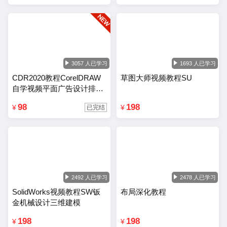
3057 人已学习
1693 人已学习
CDR2020教程CorelDRAW
草图大师视频教程SU
自学视频平面广告设计排版
零基础入门课程
98
198
¥
¥
已完结
2492 人已学习
2478 人已学习
SolidWorks视频教程SW钣
布局深化教程
金机械设计三维建模
198
198
¥
¥