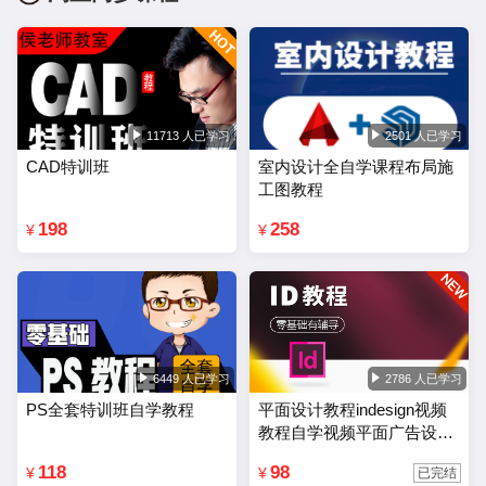
11713 人已学习
2501 人已学习
CAD特训班
室内设计全自学课程布局施
工图教程
198
258
¥
¥
6449 人已学习
2786 人已学习
PS全套特训班自学教程
平面设计教程indesign视频
教程自学视频平面广告设计
排版零基础入门课程
118
98
¥
¥
已完结