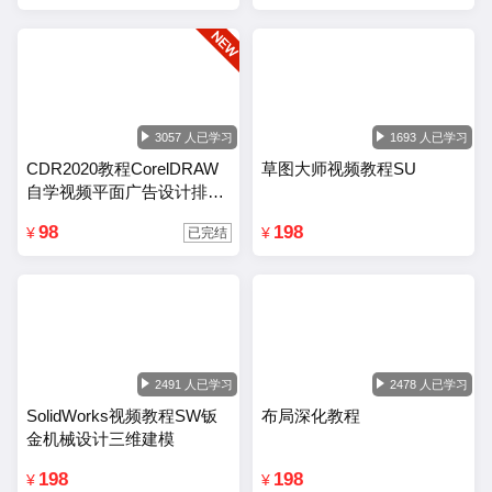
3057 人已学习
1693 人已学习
CDR2020教程CorelDRAW
草图大师视频教程SU
自学视频平面广告设计排版
零基础入门课程
98
198
¥
¥
已完结
2491 人已学习
2478 人已学习
SolidWorks视频教程SW钣
布局深化教程
金机械设计三维建模
198
198
¥
¥